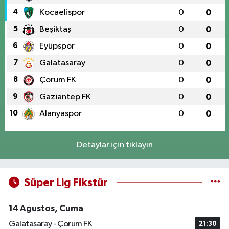
4
Kocaelispor
0
0
5
Beşiktaş
0
0
6
Eyüpspor
0
0
7
Galatasaray
0
0
8
Çorum FK
0
0
9
Gaziantep FK
0
0
10
Alanyaspor
0
0
Detaylar için tıklayın
Süper Lig Fikstür
14 Ağustos, Cuma
Galatasaray - Çorum FK
21:30