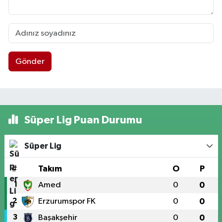
Gönder
Süper Lig Puan Durumu
Süper Lig
#
Takım
O
P
1
Amed
0
0
2
Erzurumspor FK
0
0
3
Başakşehir
0
0