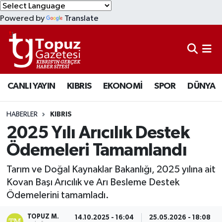
Powered by
Translate
KIBRIS
Lefkoşa Nöbetçi Eczaneler
DÜNYA
Lefkoşa Hava Durumu
CANLI YAYIN
KIBRIS
EKONOMİ
SPOR
DÜNYA
EKONOMİ
Lefkoşa Trafik Yoğunluk Haritası
MAGAZİN
Süper Lig Puan Durumu ve Fikstür
HABERLER
KIBRIS
2025 Yılı Arıcılık Destek
SAĞLIK
Tüm Manşetler
Ödemeleri Tamamlandı
SPOR
Son Dakika Haberleri
Tarım ve Doğal Kaynaklar Bakanlığı, 2025 yılına ait
Kovan Başı Arıcılık ve Arı Besleme Destek
TEKNOLOJİ
Haber Arşivi
Ödemelerini tamamladı.
TÜRKİYE
TOPUZ M.
14.10.2025 - 16:04
25.05.2026 - 18:08