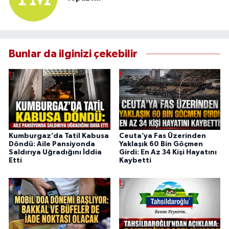
Bunlar da ilginizi çekebilir
Kumburgaz’da Tatil Kabusa
Ceuta’ya Fas Üzerinden
Döndü: Aile Pansiyonda
Yaklaşık 60 Bin Göçmen
Saldırıya Uğradığını İddia
Girdi: En Az 34 Kişi Hayatını
Etti
Kaybetti