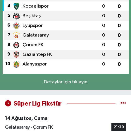
4
Kocaelispor
0
0
5
Beşiktaş
0
0
6
Eyüpspor
0
0
7
Galatasaray
0
0
8
Çorum FK
0
0
9
Gaziantep FK
0
0
10
Alanyaspor
0
0
Detaylar için tıklayın
Süper Lig Fikstür
14 Ağustos, Cuma
Galatasaray - Çorum FK
21:30