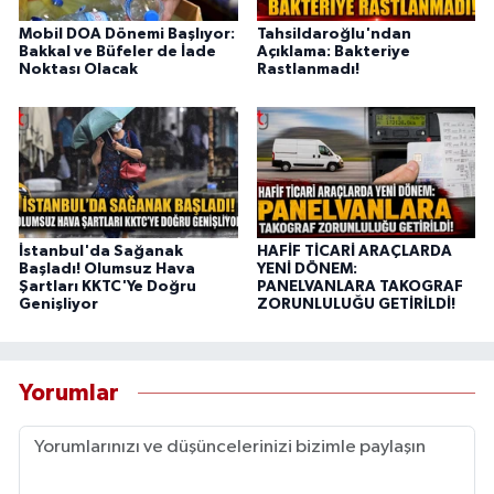
Mobil DOA Dönemi Başlıyor:
Tahsildaroğlu'ndan
Bakkal ve Büfeler de İade
Açıklama: Bakteriye
Noktası Olacak
Rastlanmadı!
İstanbul'da Sağanak
HAFİF TİCARİ ARAÇLARDA
Başladı! Olumsuz Hava
YENİ DÖNEM:
Şartları KKTC'Ye Doğru
PANELVANLARA TAKOGRAF
Genişliyor
ZORUNLULUĞU GETİRİLDİ!
Yorumlar