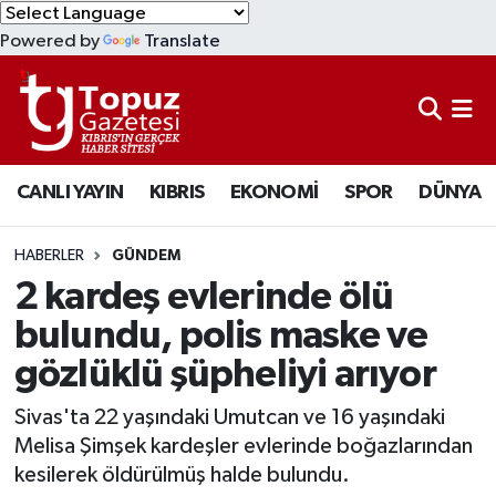
Powered by
Translate
KIBRIS
Lefkoşa Nöbetçi Eczaneler
DÜNYA
Lefkoşa Hava Durumu
CANLI YAYIN
KIBRIS
EKONOMİ
SPOR
DÜNYA
EKONOMİ
Lefkoşa Trafik Yoğunluk Haritası
MAGAZİN
Süper Lig Puan Durumu ve Fikstür
HABERLER
GÜNDEM
2 kardeş evlerinde ölü
SAĞLIK
Tüm Manşetler
bulundu, polis maske ve
gözlüklü şüpheliyi arıyor
SPOR
Son Dakika Haberleri
Sivas'ta 22 yaşındaki Umutcan ve 16 yaşındaki
TEKNOLOJİ
Haber Arşivi
Melisa Şimşek kardeşler evlerinde boğazlarından
kesilerek öldürülmüş halde bulundu.
TÜRKİYE