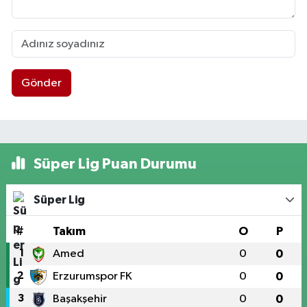
Gönder
Süper Lig Puan Durumu
Süper Lig
#
Takım
O
P
1
Amed
0
0
2
Erzurumspor FK
0
0
3
Başakşehir
0
0