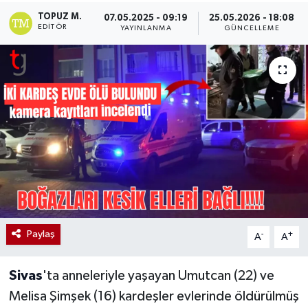
TOPUZ M.
07.05.2025 - 09:19
25.05.2026 - 18:08
EDITÖR
YAYINLANMA
GÜNCELLEME
Paylaş
-
+
A
A
Sivas
'ta anneleriyle yaşayan Umutcan (22) ve
Melisa Şimşek (16) kardeşler evlerinde öldürülmüş