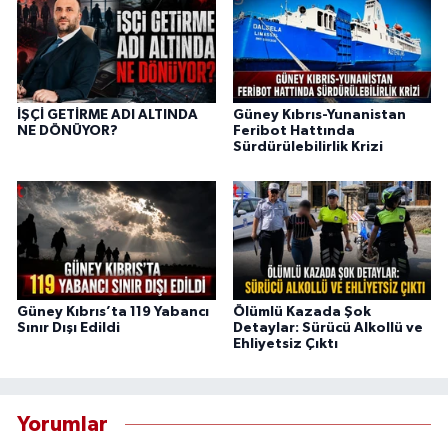
İŞÇİ GETİRME ADI ALTINDA
Güney Kıbrıs-Yunanistan
NE DÖNÜYOR?
Feribot Hattında
Sürdürülebilirlik Krizi
Güney Kıbrıs’ta 119 Yabancı
Ölümlü Kazada Şok
Sınır Dışı Edildi
Detaylar: Sürücü Alkollü ve
Ehliyetsiz Çıktı
Yorumlar