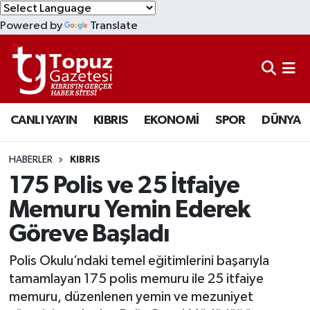
Powered by
Translate
KIBRIS
Lefkoşa Nöbetçi Eczaneler
DÜNYA
Lefkoşa Hava Durumu
CANLI YAYIN
KIBRIS
EKONOMİ
SPOR
DÜNYA
EKONOMİ
Lefkoşa Trafik Yoğunluk Haritası
MAGAZİN
Süper Lig Puan Durumu ve Fikstür
HABERLER
KIBRIS
175 Polis ve 25 İtfaiye
SAĞLIK
Tüm Manşetler
Memuru Yemin Ederek
Göreve Başladı
SPOR
Son Dakika Haberleri
Polis Okulu’ndaki temel eğitimlerini başarıyla
TEKNOLOJİ
Haber Arşivi
tamamlayan 175 polis memuru ile 25 itfaiye
memuru, düzenlenen yemin ve mezuniyet
TÜRKİYE