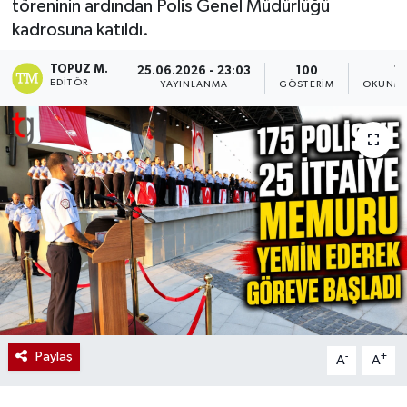
töreninin ardından Polis Genel Müdürlüğü
kadrosuna katıldı.
TOPUZ M.
25.06.2026 - 23:03
100
1 
EDITÖR
YAYINLANMA
GÖSTERIM
OKUNMA
Paylaş
-
+
A
A