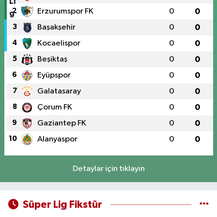
2
Erzurumspor FK
0
0
3
Başakşehir
0
0
4
Kocaelispor
0
0
5
Beşiktaş
0
0
6
Eyüpspor
0
0
7
Galatasaray
0
0
8
Çorum FK
0
0
9
Gaziantep FK
0
0
10
Alanyaspor
0
0
Detaylar için tıklayın
Süper Lig Fikstür