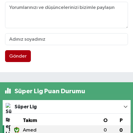
Gönder
Süper Lig Puan Durumu
Süper Lig
#
Takım
O
P
1
Amed
0
0