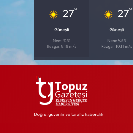
°
°
27
27
Güneşli
Güneşli
Nem: %51
Nem: %55
Rüzgar: 8.19 m/s
Rüzgar: 10.11 m/s
Doğru, güvenilir ve tarafız habercilik