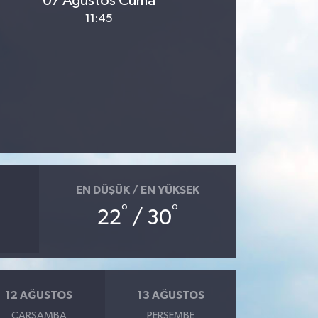
07 Ağustos Cuma
11:45
EN DÜŞÜK / EN YÜKSEK
°
°
22
/ 30
12 AĞUSTOS
13 AĞUSTOS
ÇARŞAMBA
PERŞEMBE