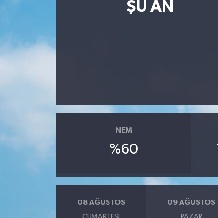
ŞU AN
NEM
%60
08 AĞUSTOS
09 AĞUSTOS
CUMARTESI
PAZAR