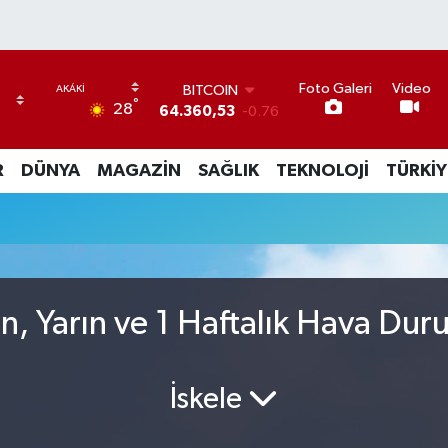
Foto Galeri
Video
BITCOIN
°
28
64.360,53
-0.76
DOLAR
47,7069
0.17
R
DÜNYA
MAGAZİN
SAĞLIK
TEKNOLOJİ
TÜRKİY
EURO
55,0265
0.01
STERLİN
64,1897
0.02
GRAM ALTIN
6574.81
1.44
BİST100
n, Yarın ve 1 Haftalık Hava Du
13.887
64
İskele