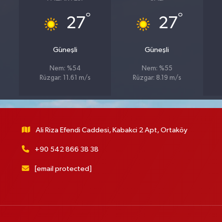
°
°
27
27
Güneşli
Güneşli
Nem: %54
Nem: %55
Rüzgar: 11.61 m/s
Rüzgar: 8.19 m/s
Ali Riza Efendi Caddesi, Kabakci 2 Apt, Ortaköy
+90 542 866 38 38
[email protected]