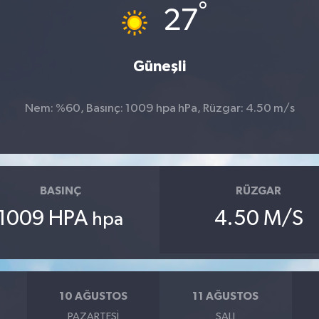
°
27
Güneşli
Nem: %60, Basınç: 1009 hpa hPa, Rüzgar: 4.50 m/s
BASINÇ
RÜZGAR
1009 HPA
4.50 M/S
hpa
10 AĞUSTOS
11 AĞUSTOS
PAZARTESI
SALI