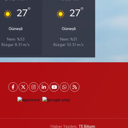
°
°
27
27
Güneşli
Güneşli
Nem: %53
Nem: %51
Rüzgar: 8.31 m/s
Rüzgar: 10.31 m/s
Haber Yazılımı:
TE Bilişim