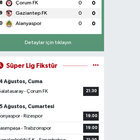
8
Çorum FK
0
0
9
Gaziantep FK
0
0
0
Alanyaspor
0
0
Detaylar için tıklayın
Süper Lig Fikstür
4 Ağustos, Cuma
alatasaray - Çorum FK
21:30
5 Ağustos, Cumartesi
onyaspor - Rizespor
19:00
asımpaşa - Trabzonspor
19:00