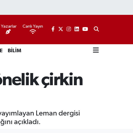
Yazarlar
Canlı Yayın
E
BİLİM
lik çirkin
 yayımlayan Leman dergisi
ını açıkladı.