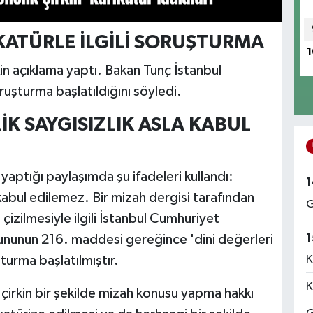
KATÜRLE İLGİLİ SORUŞTURMA
1
in açıklama yaptı. Bakan Tunç İstanbul
uşturma başlatıldığını söyledi.
K SAYGISIZLIK ASLA KABUL
ptığı paylaşımda şu ifadeleri kullandı:
1
 kabul edilemez. Bir mizah dergisi tarafından
G
izilmesiyle ilgili İstanbul Cumhuriyet
1
nununun 216. maddesi gereğince 'dini değerleri
turma başlatılmıştır.
K
K
nı çirkin bir şekilde mizah konusu yapma hakkı