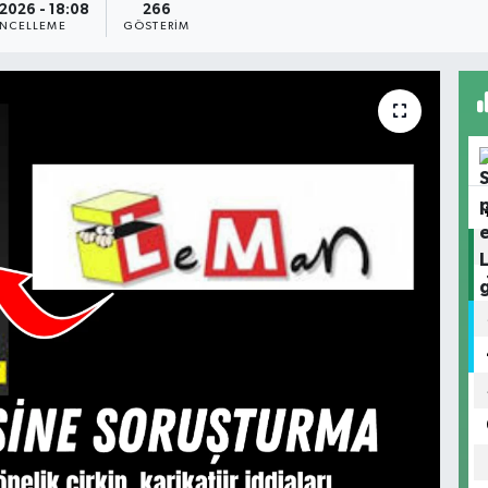
2026 - 18:08
266
NCELLEME
GÖSTERIM