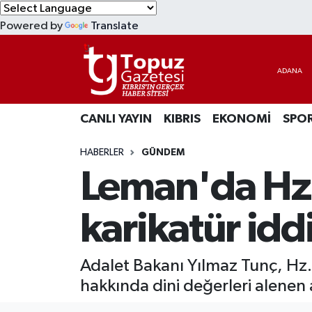
Powered by
Translate
KIBRIS
Lefkoşa Nöbetçi Eczaneler
DÜNYA
Lefkoşa Hava Durumu
CANLI YAYIN
KIBRIS
EKONOMİ
SPO
EKONOMİ
Lefkoşa Trafik Yoğunluk Haritası
HABERLER
GÜNDEM
MAGAZİN
Süper Lig Puan Durumu ve Fikstür
Leman'da Hz
SAĞLIK
Tüm Manşetler
karikatür iddi
SPOR
Son Dakika Haberleri
Adalet Bakanı Yılmaz Tunç, Hz.
TEKNOLOJİ
Haber Arşivi
hakkında dini değerleri alenen
TÜRKİYE