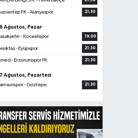
ençlerbirliği S.K. - Fenerbahçe
21:30
aziantep FK - Alanyaspor
21:30
6 Ağustos, Pazar
aşakşehir - Kocaelispor
19:00
eşiktaş - Eyüpspor
21:30
med - Erzurumspor FK
21:30
7 Ağustos, Pazartesi
amsunspor - Göztepe
21:30