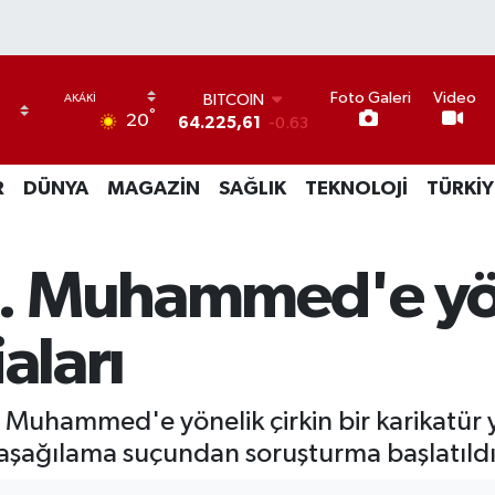
BITCOIN
64.225,61
-0.63
Foto Galeri
Video
DOLAR
°
20
47,7143
0.16
EURO
55,0317
-0.02
R
DÜNYA
MAGAZİN
SAĞLIK
TEKNOLOJİ
TÜRKİY
STERLİN
64,2463
0.07
GRAM ALTIN
. Muhammed'e yöne
6510.40
0.45
BİST100
13.799
70
aları
 Muhammed'e yönelik çirkin bir karikatür
 aşağılama suçundan soruşturma başlatıldığ