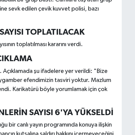
ine sevk edilen çevik kuvvet polisi, bazı
SAYISI TOPLATILACAK
ısının toplatılması kararını verdi.
ÇIKLAMA
 Açıklamada şu ifadelere yer verildi: "Bize
eygamber efendimizin tasviri yoktur. Mazlum
stendi. Karikatürü böyle yorumlamak için çok
LERİN SAYISI 6'YA YÜKSELDİ
u bir canlı yayın programında konuya ilişkin
ancın kutsalına saldırı hakkını içermeyeceğini