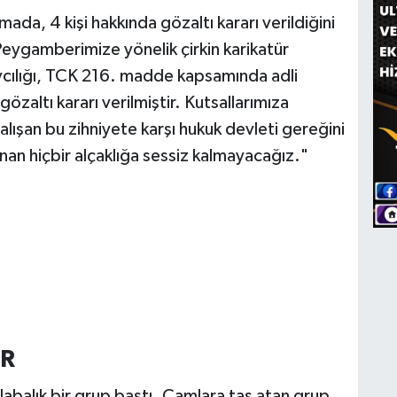
mada, 4 kişi hakkında gözaltı kararı verildiğini
. Peygamberimize yönelik çirkin karikatür
cılığı, TCK 216. madde kapsamında adli
özaltı kararı verilmiştir. Kutsallarımıza
ışan bu zihniyete karşı hukuk devleti gereğini
nan hiçbir alçaklığa sessiz kalmayacağız."
AR
labalık bir grup bastı. Camlara taş atan grup