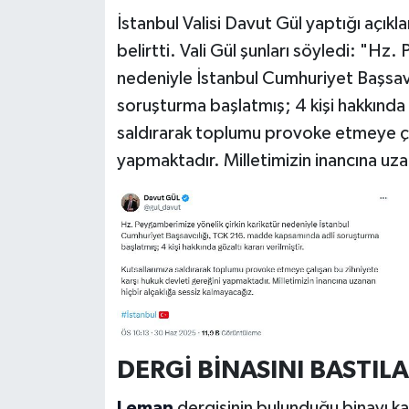
İstanbul Valisi Davut Gül yaptığı açıkla
belirtti. Vali Gül şunları söyledi: "Hz
nedeniyle İstanbul Cumhuriyet Başsav
soruşturma başlatmış; 4 kişi hakkında g
saldırarak toplumu provoke etmeye çal
yapmaktadır. Milletimizin inancına uza
DERGİ BİNASINI BASTIL
Leman
dergisinin bulunduğu binayı ka