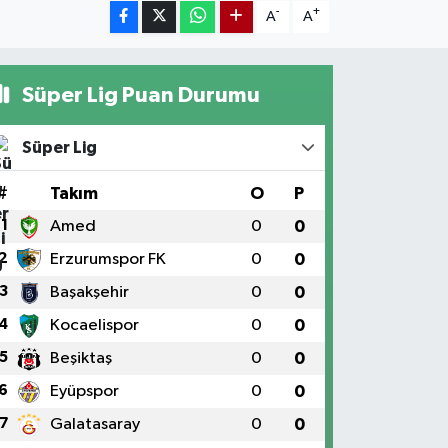
-
+
A
A
Süper Lig Puan Durumu
Süper Lig
#
Takım
O
P
1
Amed
0
0
2
Erzurumspor FK
0
0
3
Başakşehir
0
0
4
Kocaelispor
0
0
5
Beşiktaş
0
0
6
Eyüpspor
0
0
7
Galatasaray
0
0