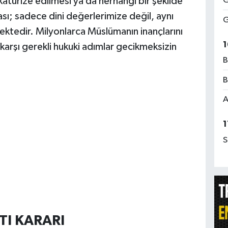
türize edilmesi ya da herhangi bir şekilde
G
ası; sadece dini değerlerimize değil, aynı
G
ktedir. Milyonlarca Müslümanın inançlarını
1
karşı gerekli hukuki adımlar gecikmeksizin
B
B
A
1
S
TI KARARI