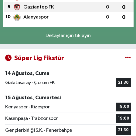
9
Gaziantep FK
0
0
10
Alanyaspor
0
0
Detaylar için tıklayın
Süper Lig Fikstür
14 Ağustos, Cuma
Galatasaray - Çorum FK
21:30
15 Ağustos, Cumartesi
Konyaspor - Rizespor
19:00
Kasımpaşa - Trabzonspor
19:00
Gençlerbirliği S.K. - Fenerbahçe
21:30