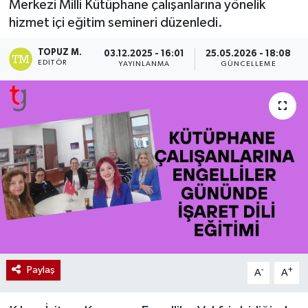
Merkezi Milli Kütüphane çalışanlarına yönelik
hizmet içi eğitim semineri düzenledi.
TOPUZ M.
03.12.2025 - 16:01
25.05.2026 - 18:08
EDITÖR
YAYINLANMA
GÜNCELLEME
Paylaş
-
+
A
A