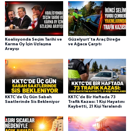
Koalisyonda Seçim Tarihi ve
Güzelyurt’ta Araç Direğe
Karma Oy İçin Uzlaşma
ve Ağaca Çarptı
Arayışı
KKTC’de Üç Gün Sabah
KKTC’de Bir Haftada 73
Saatlerinde Sis Bekleniyor
Trafik Kazası: 1 Kişi Hayatını
Kaybetti, 21 Kişi Yaralandı