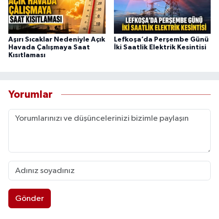
Aşırı Sıcaklar Nedeniyle Açık
Lefkoşa’da Perşembe Günü
Havada Çalışmaya Saat
İki Saatlik Elektrik Kesintisi
Kısıtlaması
Yorumlar
Gönder