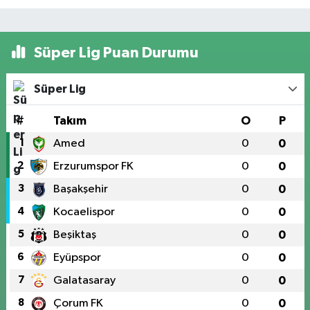
Süper Lig Puan Durumu
Süper Lig
#
Takım
O
P
1
Amed
0
0
2
Erzurumspor FK
0
0
3
Başakşehir
0
0
4
Kocaelispor
0
0
5
Beşiktaş
0
0
6
Eyüpspor
0
0
7
Galatasaray
0
0
8
Çorum FK
0
0