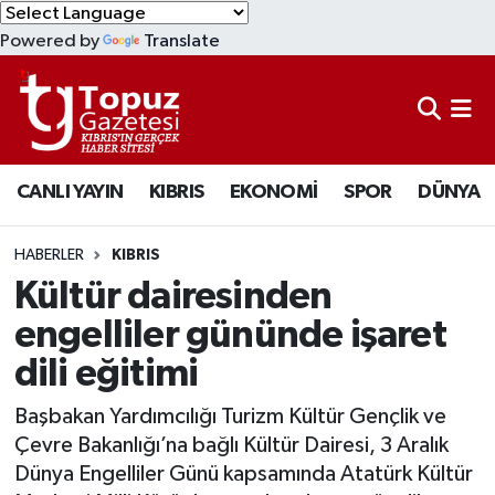
Powered by
Translate
KIBRIS
Lefkoşa Nöbetçi Eczaneler
DÜNYA
Lefkoşa Hava Durumu
CANLI YAYIN
KIBRIS
EKONOMİ
SPOR
DÜNYA
EKONOMİ
Lefkoşa Trafik Yoğunluk Haritası
MAGAZİN
Süper Lig Puan Durumu ve Fikstür
HABERLER
KIBRIS
Kültür dairesinden
SAĞLIK
Tüm Manşetler
engelliler gününde işaret
dili eğitimi
SPOR
Son Dakika Haberleri
Başbakan Yardımcılığı Turizm Kültür Gençlik ve
TEKNOLOJİ
Haber Arşivi
Çevre Bakanlığı’na bağlı Kültür Dairesi, 3 Aralık
Dünya Engelliler Günü kapsamında Atatürk Kültür
TÜRKİYE