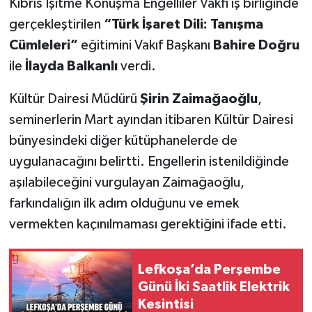
Kıbrıs İşitme Konuşma Engelliler Vakfı iş birliğinde
gerçekleştirilen
“Türk İşaret Dili: Tanışma
Cümleleri”
eğitimini Vakıf Başkanı
Bahire Doğru
ile
İlayda Balkanlı
verdi.
Kültür Dairesi Müdürü
Şirin Zaimağaoğlu
,
seminerlerin Mart ayından itibaren Kültür Dairesi
bünyesindeki diğer kütüphanelerde de
uygulanacağını belirtti. Engellerin istenildiğinde
aşılabileceğini vurgulayan Zaimağaoğlu,
farkındalığın ilk adım olduğunu ve emek
vermekten kaçınılmaması gerektiğini ifade etti.
Lefkoşa’da Perşembe
Günü İki Saatlik Elektrik
Kesintisi