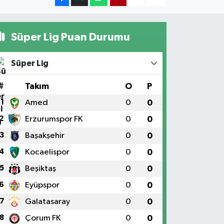
Süper Lig Puan Durumu
Süper Lig
#
Takım
O
P
1
Amed
0
0
2
Erzurumspor FK
0
0
3
Başakşehir
0
0
4
Kocaelispor
0
0
5
Beşiktaş
0
0
6
Eyüpspor
0
0
7
Galatasaray
0
0
8
Çorum FK
0
0