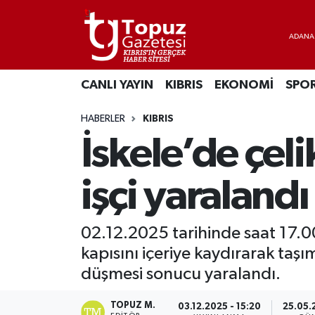
KIBRIS
Lefkoşa Nöbetçi Eczaneler
CANLI YAYIN
KIBRIS
EKONOMİ
SPO
DÜNYA
Lefkoşa Hava Durumu
HABERLER
KIBRIS
EKONOMİ
Lefkoşa Trafik Yoğunluk Haritası
İskele’de çeli
MAGAZİN
Süper Lig Puan Durumu ve Fikstür
işçi yaralandı
SAĞLIK
Tüm Manşetler
02.12.2025 tarihinde saat 17.00 
SPOR
Son Dakika Haberleri
kapısını içeriye kaydırarak taş
TEKNOLOJİ
Haber Arşivi
düşmesi sonucu yaralandı.
TÜRKİYE
TOPUZ M.
03.12.2025 - 15:20
25.05.