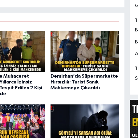
G
1
B
B
A
1
de Muhaceret
Demirhan’da Süpermarkette
S
Yıllarca İzinsiz
Hırsızlık: Turist Sanık
Tespit Edilen 2 Kişi
Mahkemeye Çıkarıldı
de