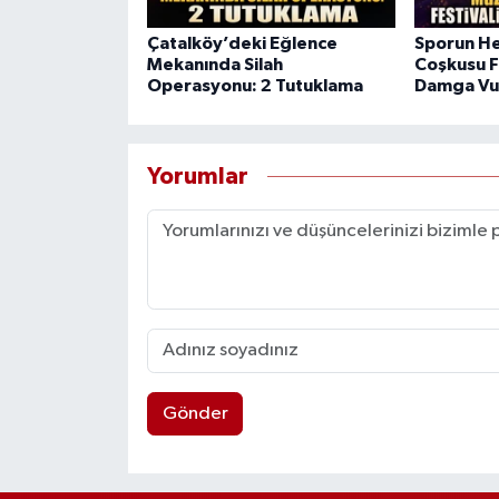
Çatalköy’deki Eğlence
Sporun He
Mekanında Silah
Coşkusu F
Operasyonu: 2 Tutuklama
Damga Vu
Yorumlar
Gönder