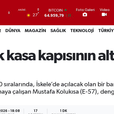
Foto Galeri
Video
BITCOIN
°
27
64.959,79
1.11
DOLAR
47,7436
0.18
R
DÜNYA
MAGAZİN
SAĞLIK
TEKNOLOJİ
TÜRKİY
EURO
55,2510
0.32
STERLİN
64,4811
0.38
k kasa kapısının al
GRAM ALTIN
6660.55
0.03
BİST100
13.779
-14
sıralarında, İskele’de açılacak olan bir ban
ımaya çalışan Mustafa Kolukısa (E-57), den
2026 - 18:08
17
1 DK