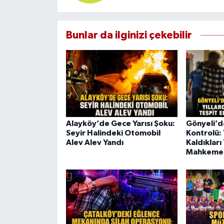
Bunlar da ilginizi çekebilir
Alayköy’de Gece Yarısı Şoku:
Gönyeli’
Seyir Halindeki Otomobil
Kontrolü: 
Alev Alev Yandı
Kaldıkları 
Mahkeme