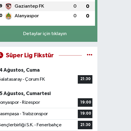
9
Gaziantep FK
0
0
0
Alanyaspor
0
0
Detaylar için tıklayın
Süper Lig Fikstür
4 Ağustos, Cuma
alatasaray - Çorum FK
21:30
5 Ağustos, Cumartesi
onyaspor - Rizespor
19:00
asımpaşa - Trabzonspor
19:00
ençlerbirliği S.K. - Fenerbahçe
21:30