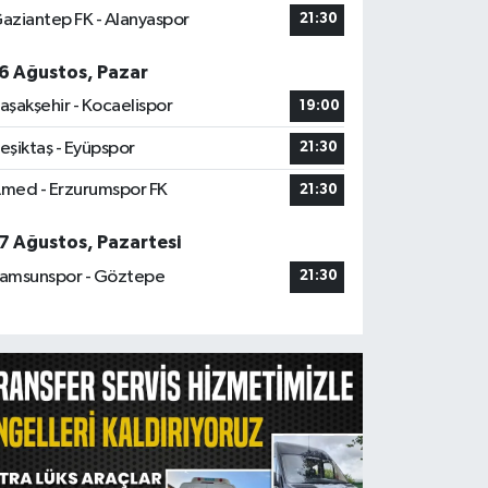
aziantep FK - Alanyaspor
21:30
6 Ağustos, Pazar
aşakşehir - Kocaelispor
19:00
eşiktaş - Eyüpspor
21:30
med - Erzurumspor FK
21:30
7 Ağustos, Pazartesi
amsunspor - Göztepe
21:30