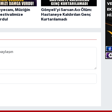
yecanı, Müziğin
Gönyeli’yi Sarsan Acı Ölüm:
estivalimize
Hastaneye Kaldırılan Genç
rdu!
Kurtarılamadı