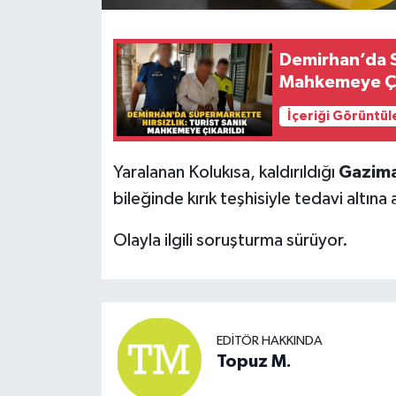
Demirhan’da S
Mahkemeye Çı
İçeriği Görüntül
Yaralanan Kolukısa, kaldırıldığı
Gazima
bileğinde kırık teşhisiyle tedavi altına
Olayla ilgili soruşturma sürüyor.
EDITÖR HAKKINDA
Topuz M.