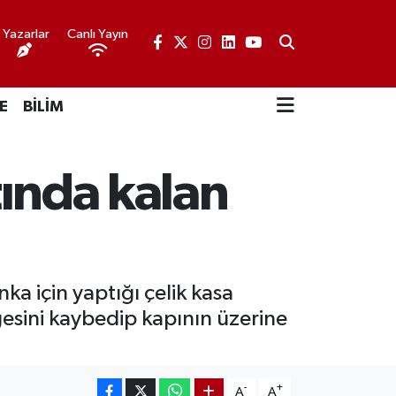
Yazarlar
Canlı Yayın
E
BİLİM
tında kalan
ka için yaptığı çelik kasa
gesini kaybedip kapının üzerine
-
+
A
A