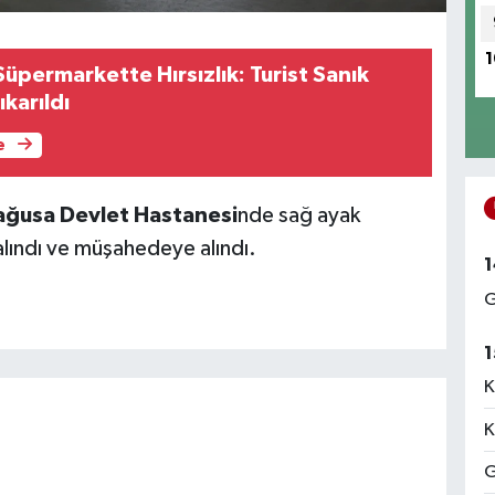
1
üpermarkette Hırsızlık: Turist Sanık
karıldı
e
ğusa Devlet Hastanesi
nde sağ ayak
 alındı ve müşahedeye alındı.
1
G
1
K
K
G