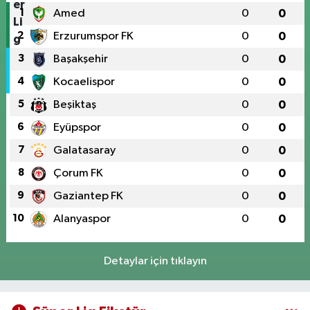
1
Amed
0
0
2
Erzurumspor FK
0
0
3
Başakşehir
0
0
4
Kocaelispor
0
0
5
Beşiktaş
0
0
6
Eyüpspor
0
0
7
Galatasaray
0
0
8
Çorum FK
0
0
9
Gaziantep FK
0
0
10
Alanyaspor
0
0
Detaylar için tıklayın