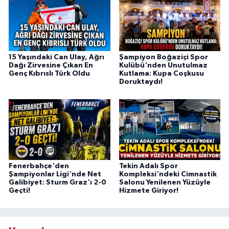
15 Yaşındaki Can Ulay, Ağrı
Şampiyon Boğaziçi Spor
Dağı Zirvesine Çıkan En
Kulübü'nden Unutulmaz
Genç Kıbrıslı Türk Oldu
Kutlama: Kupa Coşkusu
Doruktaydı!
Fenerbahçe'den
Tekin Adalı Spor
Şampiyonlar Ligi'nde Net
Kompleksi'ndeki Cimnastik
Galibiyet: Sturm Graz'ı 2-0
Salonu Yenilenen Yüzüyle
Geçti!
Hizmete Giriyor!