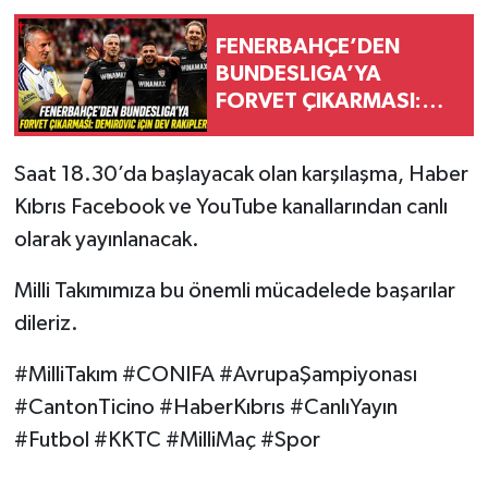
FENERBAHÇE’DEN
BUNDESLIGA’YA
FORVET ÇIKARMASI:
DEMIROVIC İÇİN DEV
RAKİPLER!
Saat 18.30’da başlayacak olan karşılaşma, Haber
Kıbrıs Facebook ve YouTube kanallarından canlı
olarak yayınlanacak.
Milli Takımımıza bu önemli mücadelede başarılar
dileriz.
#MilliTakım #CONIFA #AvrupaŞampiyonası
#CantonTicino #HaberKıbrıs #CanlıYayın
#Futbol #KKTC #MilliMaç #Spor