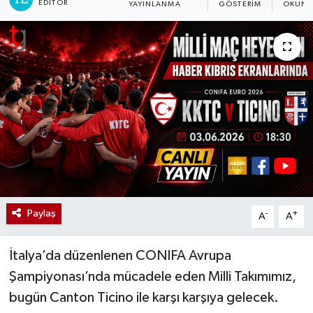
EDITÖR
YAYINLANMA
GÖSTERIM
OKUNM
Paylaş
-
+
A
A
İtalya’da düzenlenen CONIFA Avrupa
Şampiyonası’nda mücadele eden Milli Takımımız,
bugün Canton Ticino ile karşı karşıya gelecek.