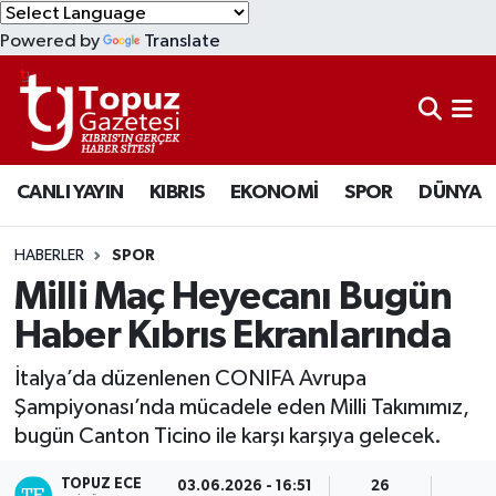
Powered by
Translate
KIBRIS
Lefkoşa Nöbetçi Eczaneler
DÜNYA
Lefkoşa Hava Durumu
CANLI YAYIN
KIBRIS
EKONOMİ
SPOR
DÜNYA
EKONOMİ
Lefkoşa Trafik Yoğunluk Haritası
MAGAZİN
Süper Lig Puan Durumu ve Fikstür
HABERLER
SPOR
Milli Maç Heyecanı Bugün
SAĞLIK
Tüm Manşetler
Haber Kıbrıs Ekranlarında
SPOR
Son Dakika Haberleri
İtalya’da düzenlenen CONIFA Avrupa
Şampiyonası’nda mücadele eden Milli Takımımız,
TEKNOLOJİ
Haber Arşivi
bugün Canton Ticino ile karşı karşıya gelecek.
TÜRKİYE
TOPUZ ECE
03.06.2026 - 16:51
26
1