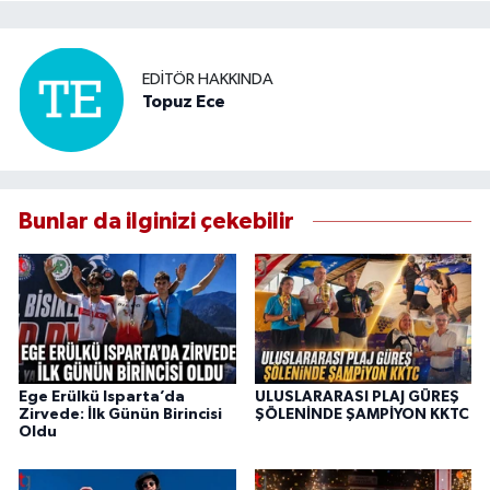
EDITÖR HAKKINDA
Topuz Ece
Bunlar da ilginizi çekebilir
Ege Erülkü Isparta’da
ULUSLARARASI PLAJ GÜREŞ
Zirvede: İlk Günün Birincisi
ŞÖLENİNDE ŞAMPİYON KKTC
Oldu